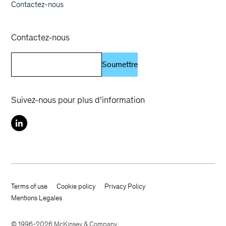
Contactez-nous
Contactez-nous
Soumettre
Suivez-nous pour plus d’information
Terms of use
Cookie policy
Privacy Policy
Footer terms
Mentions Legales
© 1996-2026 McKinsey & Company