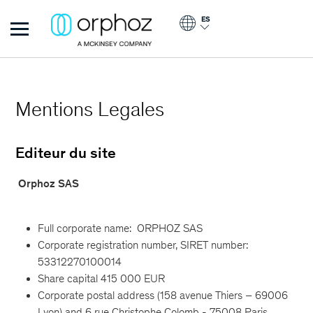
Pasar al contenido principal
ES
Orphoz
Mentions Legales
Editeur du site
Orphoz SAS
Full corporate name: ORPHOZ SAS
Corporate registration number, SIRET number:
53312270100014
Share capital 415 000 EUR
Corporate postal address (158 avenue Thiers – 69006
Lyon) and 6 rue Christophe Colomb - 75008 Paris