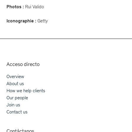
Photos :
Rui Valido
Iconographie :
Getty
Orphoz a McKinsey Company
Acceso directo
Overview
Main navigation
About us
How we help clients
Our people
Join us
Contact us
Contáctanos