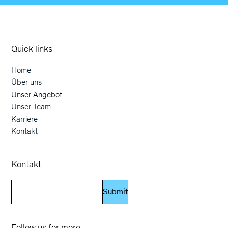
Orphoz a McKinsey Company
Quick links
Home
Main navigation
Über uns
Unser Angebot
Unser Team
Karriere
Kontakt
Kontakt
Submit
Follow us for more