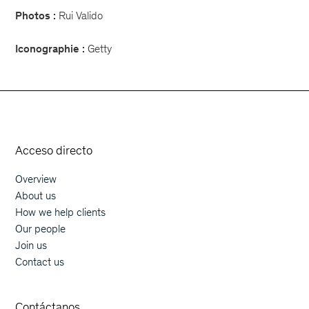
Photos :
Rui Valido
Iconographie :
Getty
Orphoz a McKinsey Company
Acceso directo
Overview
Main navigation
About us
How we help clients
Our people
Join us
Contact us
Contáctanos