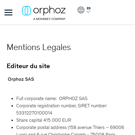
Pasar al contenido principal
ES
Orphoz
Mentions Legales
Editeur du site
Orphoz SAS
Full corporate name: ORPHOZ SAS
Corporate registration number, SIRET number:
53312270100014
Share capital 415 000 EUR
Corporate postal address (158 avenue Thiers – 69006
Lyon) and 6 rue Christophe Colomb - 75008 Paris